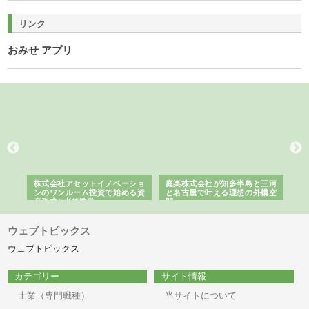
リンク
おみせ アプリ
ｎｙ
株式会社アセットイノベーショ
庭楽株式会社が知多半島と三河
株
でき
ンのワンルーム投資で始める資
と名古屋で叶える理想の外構空
で
産形成と老後準備
間
ウェブトピックス
ウェブトピックス
カテゴリー
サイト情報
士業（専門職種）
当サイトについて