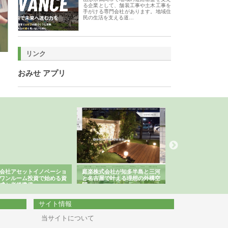
る企業として、舗装工事や土木工事を
手がける専門会社があります。地域住
民の生活を支える道…
リンク
おみせ アプリ
会社アセットイノベーショ
庭楽株式会社が知多半島と三河
株式会社ナツハラが
ワンルーム投資で始める資
と名古屋で叶える理想の外構空
で滋賀の暮らしを支
成と老後準備
間
サイト情報
当サイトについて