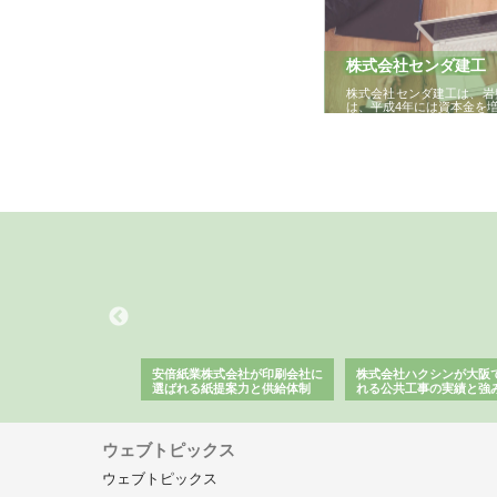
株式会社センダ建工
株式会社センダ建工は、岩
は、平成4年には資本金を
ワインエクスプレスが
安倍紙業株式会社が印刷会社に
株式会社ハクシンが大阪
果物流を支える理由と
選ばれる紙提案力と供給体制
れる公共工事の実績と強
ー待遇
ウェブトピックス
ウェブトピックス