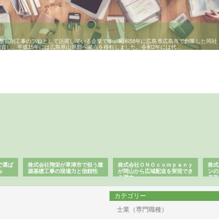
盤掘削工事のプロとして活躍している企業です。昭和58年に広島県広島市で創業した同社
増資し、平成15年には広島県山県郡へ拠点を移転しました。令和2年には代…
で選ば
株式会社翔栄が草津市で担う建
株式会社ＯＮＯｃｏｍｐａｎｙ
株式
み
築基礎工事の現場力と信頼性
が岡山から広域配送を実現でき
ンの
る理由
産形
カテゴリー
士業（専門職種）