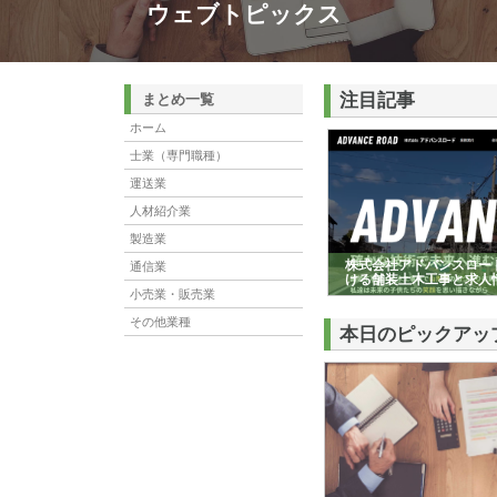
ウェブトピックス
注目記事
まとめ一覧
ホーム
士業（専門職種）
運送業
人材紹介業
製造業
株式会社アドバンスロー
通信業
ける舗装土木工事と求人
小売業・販売業
その他業種
本日のピックアッ