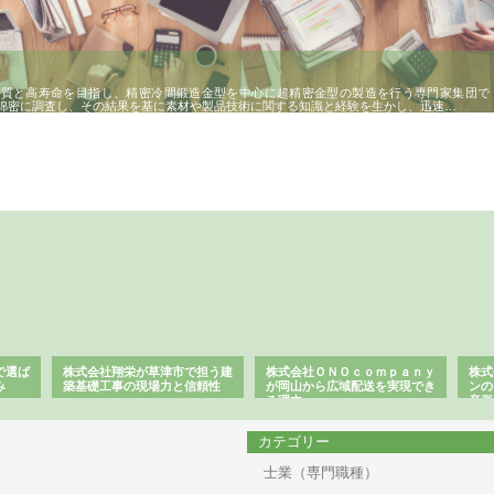
品質と高寿命を目指し、精密冷間鍛造金型を中心に超精密金型の製造を行う専門家集団で
綿密に調査し、その結果を基に素材や製品技術に関する知識と経験を生かし、迅速…
で選ば
株式会社翔栄が草津市で担う建
株式会社ＯＮＯｃｏｍｐａｎｙ
株式
み
築基礎工事の現場力と信頼性
が岡山から広域配送を実現でき
ンの
る理由
産形
カテゴリー
士業（専門職種）