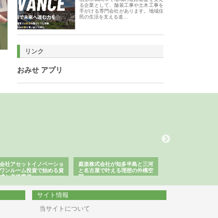
る企業として、舗装工事や土木工事を
手がける専門会社があります。地域住
民の生活を支える道…
リンク
おみせ アプリ
会社アセットイノベーショ
庭楽株式会社が知多半島と三河
株式会社ナツハラが
ワンルーム投資で始める資
と名古屋で叶える理想の外構空
で滋賀の暮らしを支
成と老後準備
間
サイト情報
当サイトについて