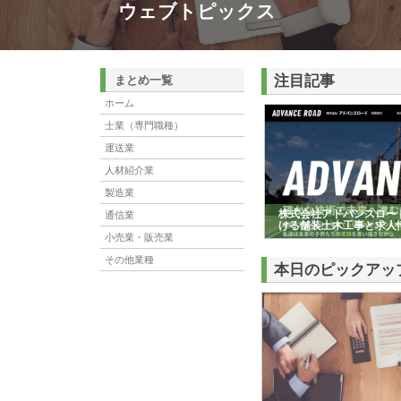
ウェブトピックス
注目記事
まとめ一覧
ホーム
士業（専門職種）
運送業
人材紹介業
製造業
株式会社アドバンスロー
通信業
ける舗装土木工事と求人
小売業・販売業
その他業種
本日のピックアッ