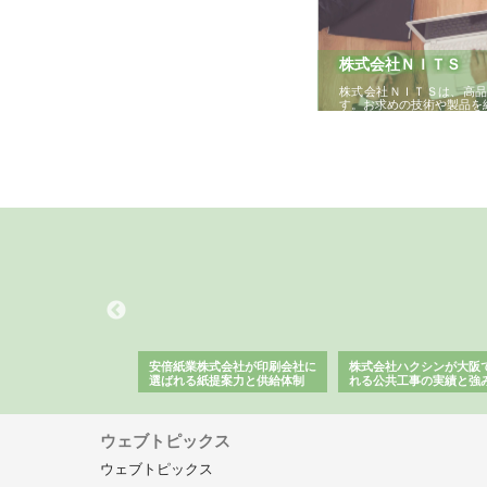
株式会社ＮＩＴＳ
株式会社ＮＩＴＳは、高
す。お求めの技術や製品を
ワインエクスプレスが
安倍紙業株式会社が印刷会社に
株式会社ハクシンが大阪
果物流を支える理由と
選ばれる紙提案力と供給体制
れる公共工事の実績と強
ー待遇
ウェブトピックス
ウェブトピックス