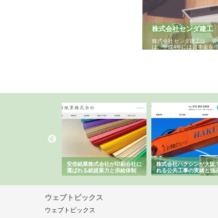
株式会社センダ建工
株式会社センダ建工は、岩
は、平成4年には資本金を
ワインエクスプレスが
安倍紙業株式会社が印刷会社に
株式会社ハクシンが大阪
果物流を支える理由と
選ばれる紙提案力と供給体制
れる公共工事の実績と強
ー待遇
ウェブトピックス
ウェブトピックス