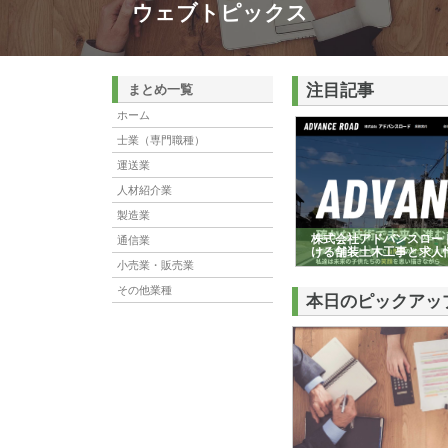
ウェブトピックス
注目記事
まとめ一覧
ホーム
士業（専門職種）
運送業
人材紹介業
製造業
株式会社アドバンスロー
通信業
ける舗装土木工事と求人
小売業・販売業
その他業種
本日のピックアッ