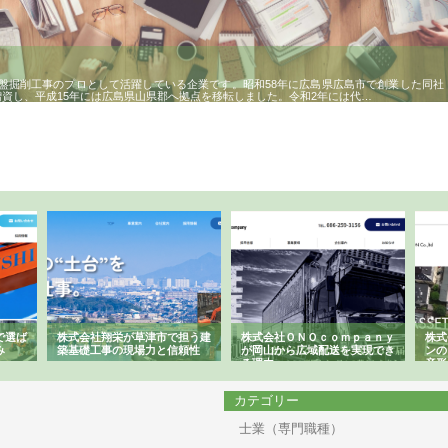
盤掘削工事のプロとして活躍している企業です。昭和58年に広島県広島市で創業した同社
増資し、平成15年には広島県山県郡へ拠点を移転しました。令和2年には代…
で選ば
株式会社翔栄が草津市で担う建
株式会社ＯＮＯｃｏｍｐａｎｙ
株式
み
築基礎工事の現場力と信頼性
が岡山から広域配送を実現でき
ンの
る理由
産形
カテゴリー
士業（専門職種）