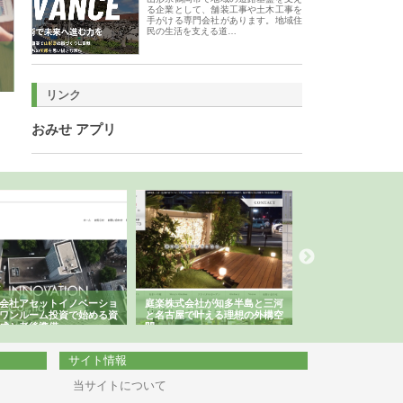
る企業として、舗装工事や土木工事を
手がける専門会社があります。地域住
民の生活を支える道…
リンク
おみせ アプリ
会社アセットイノベーショ
庭楽株式会社が知多半島と三河
株式会社ナツハラが
ワンルーム投資で始める資
と名古屋で叶える理想の外構空
で滋賀の暮らしを支
成と老後準備
間
サイト情報
当サイトについて